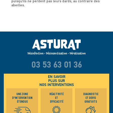
puisqu'ils ne perdent pas leurs dards, au contraire des
abeilles.
03 53 63 01 36
EN SAVOIR
PLUS SUR
NOS INTERVENTIONS
UNE ZONE
RÉACTIVITÉ
DIAGNOSTIC
D'INTERVENTION
ET
ET DEVIS
ÉTENDUE
EFFICACITÉ
GRATUITS